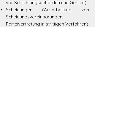
vor Schlichtungsbehörden und Gericht)
Scheidungen (Ausarbeitung von
Scheidungsvereinbarungen,
Parteivertretung in strittigen Verfahren)
Abänderungen von Scheidungsurteilen
Unterhaltsrecht und Vollstreckung
Güterrecht (inkl. Ausarbeitung von
Eheverträgen)
Kindesrecht (insb. Streitigkeiten
betreffend elterliche Sorge sowie
Obhut, Betreuungs- und
Besuchsregelungen, Unterhalt und
Kindesschutzmassnahmen)
Eigene Vorsorge (Vorsorgeauftrag
und Patientenverfügung)
© Basso | Tschümperlin 2025
Eingetragen im Anwaltsregister des Kantons Schwyz